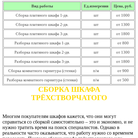
Вид работы
Ед.измерения
Цена, руб.
Сборка платяного шкафа 1-дв.
шт
от 1000
Сборка платяного шкафа 2-дв.
шт
от 1300
Сборка платяного шкафа 3-дв.
шт
от 1800
Разборка платяного шкафа 1-дв.
шт
от 800
Разборка платяного шкафа 2-дв.
шт
от 1300
Разборка платяного шкафа 3-дв.
шт
от 1800
Сборка комнатного гарнитура (стенки)
п/м
от 900
Разборка комнатного гарнитура (стенки)
п/м
от 500
СБОРКА ШКАФА
ТРЁХСТВОРЧАТОГО
Многим покупателям шкафов кажется, что они могут
справиться со сборкой самостоятельно – это и экономно, и не
нужно тратить время на поиск специалистов. Однако в
реальности часто оказывается, что работу нужно со временем