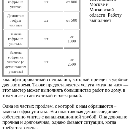
гофры на
шт
от 800
Москве и
унитаз
Московской
области. Работу
Демонтаж
выполняет
гофры
шт
от 500
унитаза
Замена
от
гофры на
шт
1300
унитазе
Замена
гофры на
от
унитазе (с
шт
2500
демонтажом
унитаза)
квалифицированный специалист, который приедет в удобное
для вас время. Также предоставляется услуга «муж на час» —
этот мастер может выполнять большинство работ по дому, в
том числе с сантехникой и электрикой.
Одна из частых проблем, с которой к нам обращаются –
замена гофры унитаза. Эта пластиковая деталь соединяет
собственно унитаз с канализационной трубой. Она довольно
прочная и долговечная, однако бывают ситуации, когда
требуется замена: