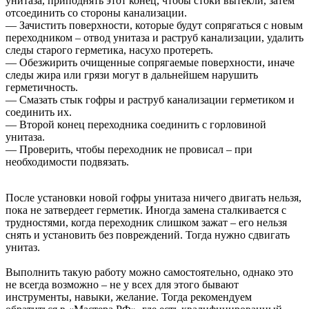
унитаза, приподнять этот конец, чтобы стоки вытекли, затем
отсоединить со стороны канализации.
— Зачистить поверхности, которые будут сопрягаться с новым
переходником – отвод унитаза и раструб канализации, удалить
следы старого герметика, насухо протереть.
— Обезжирить очищенные сопрягаемые поверхности, иначе
следы жира или грязи могут в дальнейшем нарушить
герметичность.
— Смазать стык гофры и раструб канализации герметиком и
соединить их.
— Второй конец переходника соединить с горловиной
унитаза.
— Проверить, чтобы переходник не провисал – при
необходимости подвязать.
После установки новой гофры унитаза ничего двигать нельзя,
пока не затвердеет герметик. Иногда замена сталкивается с
трудностями, когда переходник слишком зажат – его нельзя
снять и установить без повреждений. Тогда нужно сдвигать
унитаз.
Выполнить такую работу можно самостоятельно, однако это
не всегда возможно – не у всех для этого бывают
инструменты, навыки, желание. Тогда рекомендуем