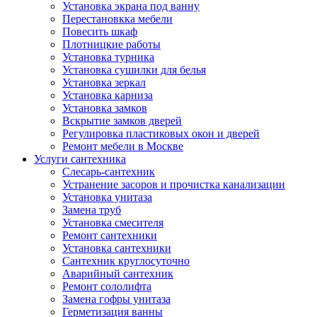
Установка экрана под ванну
Перестановкка мебели
Повесить шкаф
Плотницкие работы
Установка турника
Установка сушилки для белья
Установка зеркал
Установка карниза
Установка замков
Вскрытие замков дверей
Регулировка пластиковых окон и дверей
Ремонт мебели в Москве
Услуги сантехника
Слесарь-сантехник
Устранение засоров и прочистка канализации
Установка унитаза
Замена труб
Установка смесителя
Ремонт сантехники
Установка сантехники
Сантехник круглосуточно
Аварийный сантехник
Ремонт сололифта
Замена гофры унитаза
Герметизация ванны