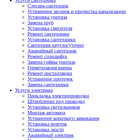
Услуги сантехника
Слесарь-сантехник
Устранение засоров и прочистка канализации
Установка унитаза
Замена труб
Установка смесителя
Ремонт сантехники
Установка сантехники
Сантехник круглосуточно
Аварийный сантехник
Ремонт сололифта
Замена гофры унитаза
Герметизация ванны
Ремонт инсталляции
Устранение протечек
Замена сантехники
Услуги электрика
Прокладка электропроводки
Штробление под проводку
Установка светильников
Монтаж автомата
Устранение короткого замыкания
Установка розеток
Установка люстр
Аварийный электрик