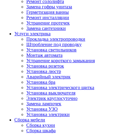
Ремонт сололифта
Замена гофры унитаза
Герметизация ванны
Ремонт инсталляции
Устранение протечек
Замена сантехники
Услуги электрика
Прокладка электропроводки
Штробление под проводку
Установка светильников
Монтаж автомата
Устранение короткого замыкания
Установка розеток
Установка люстр
Аварийный электрик
Установка бра
Установка электрического щитка
Установка выключателя
Электрик круглосуточно
Замена лампочек
Установка УЗО
Установка электрики
Сборка мебели
Сборка кухни
Сборка шкафа