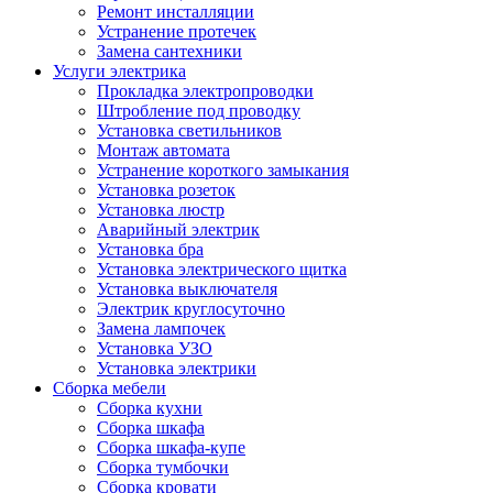
Ремонт инсталляции
Устранение протечек
Замена сантехники
Услуги электрика
Прокладка электропроводки
Штробление под проводку
Установка светильников
Монтаж автомата
Устранение короткого замыкания
Установка розеток
Установка люстр
Аварийный электрик
Установка бра
Установка электрического щитка
Установка выключателя
Электрик круглосуточно
Замена лампочек
Установка УЗО
Установка электрики
Сборка мебели
Сборка кухни
Сборка шкафа
Сборка шкафа-купе
Сборка тумбочки
Сборка кровати