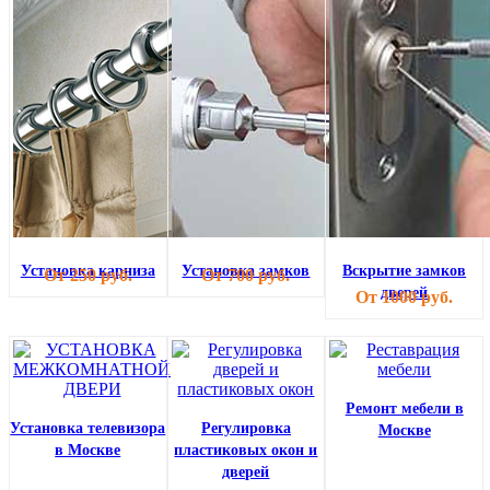
Установка карниза
Установка замков
Вскрытие замков
От 250 руб.
От 700 руб.
дверей
От 1000 руб.
Ремонт мебели в
Установка телевизора
Регулировка
Москве
в Москве
пластиковых окон и
дверей