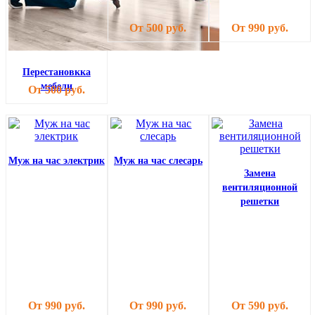
От 500 руб.
От 990 руб.
Перестановкка
мебели
От 500 руб.
Муж на час электрик
Муж на час слесарь
Замена
вентиляционной
решетки
От 990 руб.
От 990 руб.
От 590 руб.