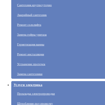
Сантехник круглосуточно
Аварийный сантехник
Ремонт сололифта
Замена гофры унитаза
Герметизация ванны
Ремонт инсталляции
Устранение протечек
Замена сантехники
Услуги электрика
Прокладка электропроводки
Штробление под проводку