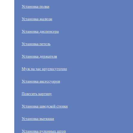
Установка полки
Установка жалюзи
Установка диспенсера
Установка петель
Установка держателя
Муж на час круглосуточно
Установка аксессуаров
Повесить картину
Установка шведской стенки
Установка вытяжки
Установка рулонных штор